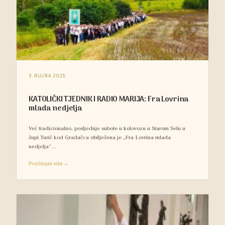
3. RUJNA 2025.
KATOLIČKI TJEDNIK I RADIO MARIJA: Fra Lovrina
mlada nedjelja
Već tradicionalno, posljednje subote u kolovozu u Starom Selu u
župi Turić kod Gradačca obilježena je „Fra Lovrina mlada
nedjelja“…
Pročitajte više →