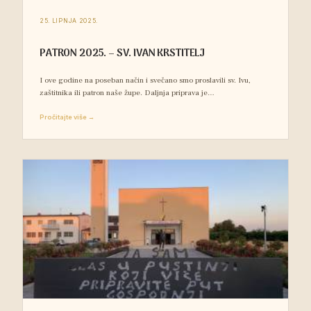
25. LIPNJA 2025.
PATRON 2025. – SV. IVAN KRSTITELJ
I ove godine na poseban način i svečano smo proslavili sv. Ivu,
zaštitnika ili patron naše župe. Daljnja priprava je…
Pročitajte više →