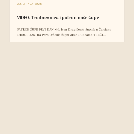
22. LIPNJA 2025.
VIDEO: Trodnevnica i patron naše župe
PATRON ŽUPE PRVI DAN: vlč. Ivan Dragičević, župnik u Čardaku
DRUGI DAN: fra Pero Oršolić, župni vikar u Ulicama TREĆI…
Pročitajte više →
8. LIPNJA 2025.