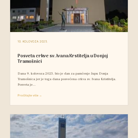
10. KOLOVOZA 2025.
Posveta crkve sv. Ivana Krstitelja u Donjoj
Tramošnici
Dana 9. kolovoza 2025. bio je dan za pamćenje župu Donja
Tramošnica jer je toga dana posvećena crkva sv. Ivana Kristitelja.
Posveta je…
Pročitajte više →