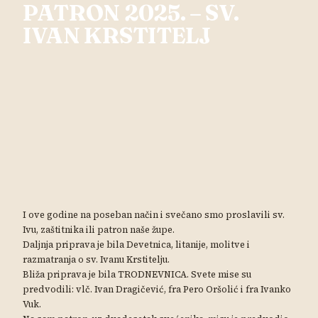
PATRON 2025. – SV.
IVAN KRSTITELJ
I ove godine na poseban način i svečano smo proslavili sv.
Ivu, zaštitnika ili patron naše župe.
Daljnja priprava je bila Devetnica, litanije, molitve i
razmatranja o sv. Ivanu Krstitelju.
Bliža priprava je bila TRODNEVNICA. Svete mise su
predvodili: vlč. Ivan Dragičević, fra Pero Oršolić i fra Ivanko
Vuk.