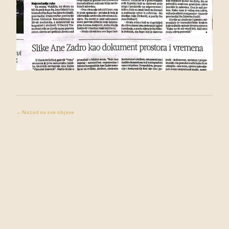
← Nazad na sve objave
Župa Donja
STRANICA
Tramošnica
Novosti
Donja Tramošnica, Grab 141
Događaji
76 256 Pelagićevo, BiH
Audio