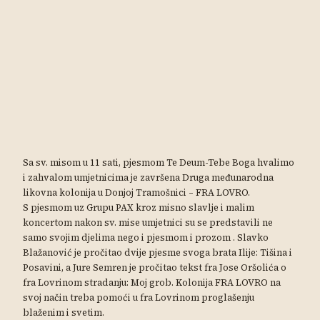
Sa sv. misom u 11 sati, pjesmom Te Deum-Tebe Boga hvalimo
i zahvalom umjetnicima je završena Druga međunarodna
likovna kolonija u Donjoj Tramošnici – FRA LOVRO.
S pjesmom uz Grupu PAX kroz misno slavlje i malim
koncertom nakon sv. mise umjetnici su se predstavili ne
samo svojim djelima nego i pjesmom i prozom . Slavko
Blažanović je pročitao dvije pjesme svoga brata Ilije: Tišina i
Posavini, a Jure Semren je pročitao tekst fra Jose Oršolića o
fra Lovrinom stradanju: Moj grob. Kolonija FRA LOVRO na
svoj način treba pomoći u fra Lovrinom proglašenju
blaženim i svetim.