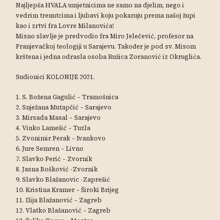
Najljepša HVALA umjetnicima ne samo na djelim, nego i
vedrim trenutcima i ljubavi koju pokazuju prema našoj župi
kao i zrtvi fra Lovre Milanovića!
Misno slavlje je predvodio fra Miro Jelečević, profesor na
Franjevačkoj teologiji u Sarajevu. Također je pod sv. Misom
krštena i jedna odrasla osoba Ružica Zoranović iz Okruglića.
Sudionici KOLONIJE 2021.
1. S. Božena Gagulić – Tramošnica
2. Snježana Mutapčić – Sarajevo
3. Mirsada Masal – Sarajevo
4. Vinko Lamešić – Tuzla
5. Zvonimir Perak – Ivankovo
6. Jure Semren – Livno
7. Slavko Perić – Zvornik
8. Jasna Bošković -Zvornik
9. Slavko Blažanovic -Zaprešić
10. Kristina Kramer – Široki Brijeg
11. Ilija Blažanović – Zagreb
12. Vlatko Blažanović – Zagreb