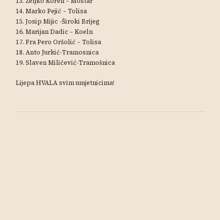
13. Željko Koren – Mostar
14. Marko Pejić – Tolisa
15. Josip Mijic -Široki Brijeg
16. Marijan Dadic – Koeln
17. Fra Pero Oršolić – Tolisa
18. Anto Jurkić-Tramosnica
19. Slaven Miličević-Tramošnica
Lijepa HVALA svim umjetnicima!
← Nazad na sve objave
Župa Donja
STRANICA
Tramošnica