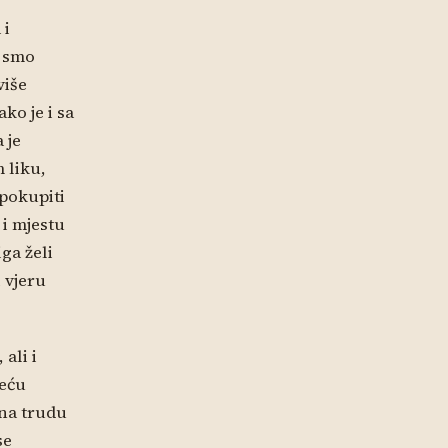
 i
o smo
više
ko je i sa
 je
 liku,
 pokupiti
i mjestu
ga želi
 vjeru
ali i
veću
 na trudu
se