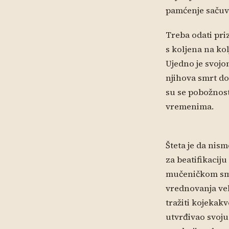
pamćenje sačuv
Treba odati pri
s koljena na kol
Ujedno je svojo
njihova smrt do
su se pobožnost 
vremenima.
Šteta je da nis
za beatifikaciju
mučeničkom smr
vrednovanja vel
tražiti kojekakv
utvrđivao svoj