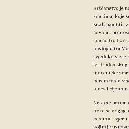
Kršćanstvo je n
smrtima, koje s
znali pamtiti i 
čuvala i prenos
smrću fra Lovre
nastojao fra Ma
svjedoku vjere 
iz „tradicijsko
mučeničke smrti
barem malo više
otaca i cijenom 
Neka se barem o
neka se odgaja
baštinu – vjeru
kojim je uznasto