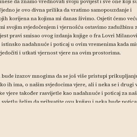
inese da znamo vrednovati svoju povijest i sve one koji s
Ujedno je ovo divna prilika da vratimo samopouzdanje i
jih korijena na kojima mi danas živimo. Osjetit ćemo već
 mi svojim svjedočenjem i vjernošću ostavimo zadužbinu 
 jest pravi smisao ovog izdanja knjige o fra Lovri Milanov
 istinsko nadahnuće i poticaj u ovim vremenima kada mi
jedočiti i utkati vjernost vjere na ovim prostorima.
 bude izazov mnogima da se još više pristupi prikupljanj
o ih ima, o našim svjedocima vjere, ali i neka se i drugi 
e vjere također rasvijetle kao nadahnuće i poticaj za na
svjetlu želim da prihvatite ovu knjigu i neka bude potica
nje vjere u našem vremenu, ali i istinski pamćenje onih k
r nam mučeničkom smrću namriješe najveće svetinje.
Vinko kardi