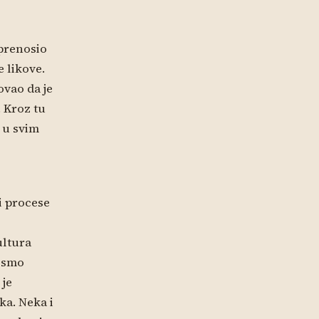
 prenosio
e likove.
ovao da je
. Kroz tu
t u svim
i procese
ultura
i smo
 je
a. Neka i