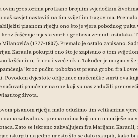
a ovim prostorima protkano brojnim svjedočkim životima
u naš zavjet nastaviti na tim svijetlim tragovima. Premal
zabilježiti pisanom riječju ono što je vjera pobožnog puka 
i kroz čašćenje mjesta smrti i grobova zemnih ostataka. Ta
 Milanovića (1777-1807). Premalo je ostalo zapisano. Sada
rijan Karaula pokupiti ono što je zapisano o tom svijetlom
kao kršćaninu, fratru i svećeniku. Također je mogao više
g pamćenja“ kroz pučku pobožnost prema grobu fra Lovre 
. Povodom dvjestote obljetnice mučeničke smrti ova knji
 sačuvati pamćenje na one koji su nas zadužili prenoseći
vlastitog života.
vom pisanom riječju malo odužimo tim velikanima vjere, 
 u nama zahvalnost prema onima koji nam namriješe naj
 otaca. Zato se iskreno zahvaljujem fra Marijanu Karauli,
jao iskupiti na jedno mjesto što se dalo iskupiti, kako bi 