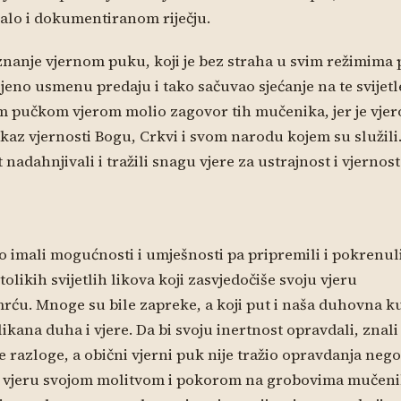
alo i dokumentiranom riječju.
znanje vjernom puku, koji je bez straha u svim režimima
jeno usmenu predaju i tako sačuvao sjećanje na te svijetl
m pučkom vjerom molio zagovor tih mučenika, jer je vjer
kaz vjernosti Bogu, Crkvi i svom narodu kojem su služili
nadahnjivali i tražili snagu vjere za ustrajnost i vjernos
mo imali mogućnosti i umješnosti pa pripremili i pokrenul
 tolikih svijetlih likova koji zasvjedočiše svoju vjeru
ću. Mnoge su bile zapreke, a koji put i naša duhovna k
ikana duha i vjere. Da bi svoju inertnost opravdali, znal
e razloge, a obični vjerni puk nije tražio opravdanja nego
u vjeru svojom molitvom i pokorom na grobovima mučenik