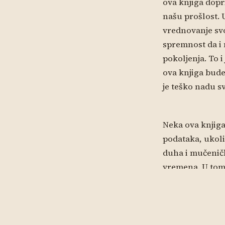
ova knjiga dopr
našu prošlost. 
vrednovanje svo
spremnost da i
pokoljenja. To i
ova knjiga bude
je teško nadu sv
Neka ova knjiga
podataka, ukolik
duha i mučeničk
vremena. U tom 
hrabro svjedoče
nas zadužili je