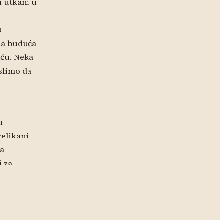
u utkani u
u
za buduća
iću. Neka
slimo da
u
velikani
ša
j za
oji su
nal Puljić