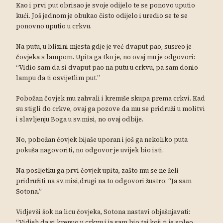
Kao i prvi put obrisao je svoje odijelo te se ponovo uputio
kući. Još jednom je obukao čisto odijelo i uredio se te se
ponovno uputio u crkvu.
Na putu, u blizini mjesta gdje je već dvaput pao, susreo je
čovjeka s lampom. Upita ga tko je, no ovaj mu je odgovori:
“Vidio sam da si dvaput pao na putu u crkvu, pa sam donio
lampu da ti osvijetlim put.”
Pobožan čovjek mu zahvali i krenuše skupa prema crkvi. Kad
su stigli do crkve, ovaj ga pozove da mu se pridruži u molitvi
i slavljenju Boga u sv.misi, no ovaj odbije.
No, pobožan čovjek bijaše uporan i još ga nekoliko puta
pokuša nagovoriti, no odgovor je uvijek bio isti.
Na posljetku ga prvi čovjek upita, zašto mu se ne želi
pridružiti na sv.misi,drugi na to odgovori žustro: “Ja sam
Sotona.”
Vidjevši šok na licu čovjeka, Sotona nastavi objašnjavati:
“Vidjeh da si krenuo u crkvu i ja sam bio taj koji ti je spleo