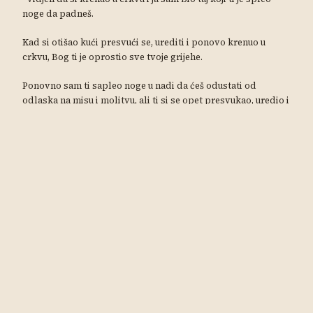
noge da padneš.
Kad si otišao kući presvući se, urediti i ponovo krenuo u
crkvu, Bog ti je oprostio sve tvoje grijehe.
Ponovno sam ti sapleo noge u nadi da ćeš odustati od
odlaska na misu i molitvu, ali ti si se opet presvukao, uredio i
opet krenuo u crkvu.
Tada je Bog, dirnut tvojom strpljivošću i upornošću, oprostio
grijehe svim tvojim ukućanima, tvojoj obitelji.
Nakon toga ulovio me strah da, ako te spotaknem još jednom
i ti opet ne odustaneš od mise i molitve, Bog bi mogao
oprostiti grijehe cijelom tvom selu, pa sam odlučio pobrinuti
se da sretno stigneš u crkvu na misu i molitvu.”
..pouka..ne odgađaj nikada dobro koje si nakanio učiniti, jer
nikada ne znaš kakva te možda nagrada čeka za trud i
upornost da ga učiniš..