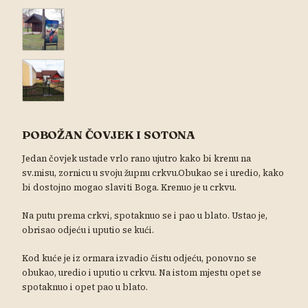
POBOŽAN ČOVJEK I SOTONA
Jedan čovjek ustade vrlo rano ujutro kako bi krenu na
sv.misu, zornicu u svoju župnu crkvu.Obukao se i uredio, kako
bi dostojno mogao slaviti Boga. Krenuo je u crkvu.
Na putu prema crkvi, spotaknuo se i pao u blato. Ustao je,
obrisao odjeću i uputio se kući.
Kod kuće je iz ormara izvadio čistu odjeću, ponovno se
obukao, uredio i uputio u crkvu. Na istom mjestu opet se
spotaknuo i opet pao u blato.