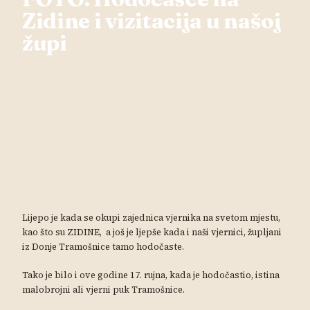
Zidine i vizitacija u našoj
župi
Lijepo je kada se okupi zajednica vjernika na svetom mjestu,
kao što su ZIDINE, a još je ljepše kada i naši vjernici, župljani
iz Donje Tramošnice tamo hodočaste.
Tako je bilo i ove godine 17. rujna, kada je hodočastio, istina
malobrojni ali vjerni puk Tramošnice.