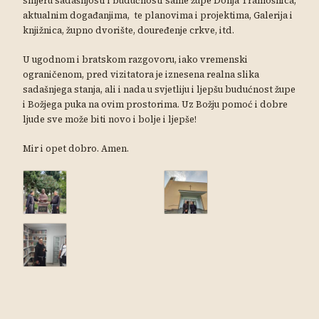
smjeru sadašnjosti i budućnosti same župe Donja Tramošnica,
aktualnim događanjima, te planovima i projektima, Galerija i
knjižnica, župno dvorište, douređenje crkve, itd.
U ugodnom i bratskom razgovoru, iako vremenski
ograničenom, pred vizitatora je iznesena realna slika
sadašnjega stanja, ali i nada u svjetliju i ljepšu budućnost župe
i Božjega puka na ovim prostorima. Uz Božju pomoć i dobre
ljude sve može biti novo i bolje i ljepše!
Mir i opet dobro. Amen.