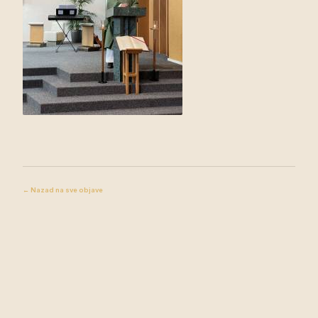
← Nazad na sve objave
Župa Donja
STRANICA
Tramošnica