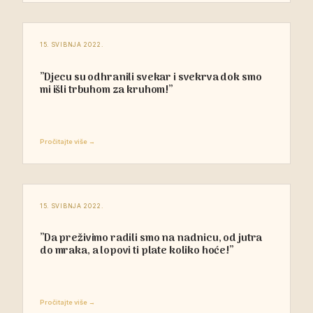
15. SVIBNJA 2022.
”Djecu su odhranili svekar i svekrva dok smo
mi išli trbuhom za kruhom!”
Pročitajte više →
15. SVIBNJA 2022.
”Da preživimo radili smo na nadnicu, od jutra
do mraka, a lopovi ti plate koliko hoće!”
Pročitajte više →