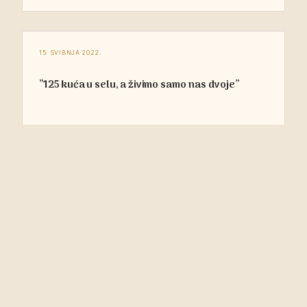
15. SVIBNJA 2022.
”125 kuća u selu, a živimo samo nas dvoje”
Pročitajte više →
16. TRAVNJA 2022.
Blagoslov jela 16.4.2022.
NAŠ YOUTUBE KANAL
Pročitajte više →