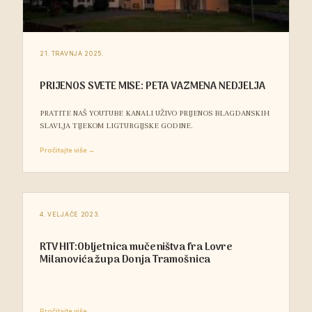
21. TRAVNJA 2025.
PRIJENOS SVETE MISE: PETA VAZMENA NEDJELJA
PRATITE NAŠ YOUTUBE KANALI UŽIVO PRIJENOS BLAGDANSKIH
SLAVLJA TIJEKOM LIGTURGIJSKE GODINE.
Pročitajte više →
4. VELJAČE 2023.
RTV HIT:Obljetnica mučeništva fra Lovre
Milanovića župa Donja Tramošnica
Pročitajte više →