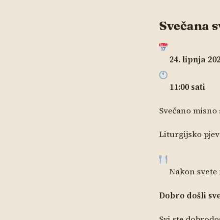
Svečana s
24. lipnja 20
11:00 sati
Svečano misno 
Liturgijsko pje
Nakon svete m
Dobro došli sv
Svi ste dobrodo