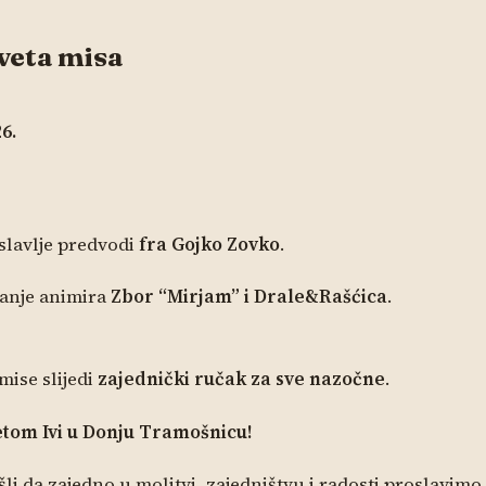
veta misa
26.
slavlje predvodi
fra Gojko Zovko
.
vanje animira
Zbor “Mirjam” i Drale&Rašćica
.
ise slijedi
zajednički ručak za sve nazočne
.
etom Ivi u Donju Tramošnicu!
šli da zajedno u molitvi, zajedništvu i radosti proslavim