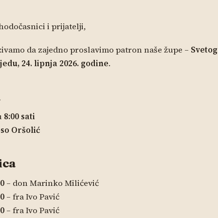
hodočasnici i prijatelji,
zivamo da zajedno proslavimo patron naše župe –
Svetog
ijedu, 24. lipnja 2026. godine
.
a
u
8:00 sati
oso Oršolić
ica
00
– don Marinko Milićević
00
– fra Ivo Pavić
00
– fra Ivo Pavić