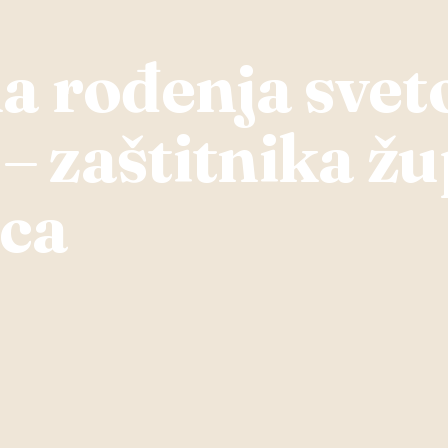
a rođenja svet
 – zaštitnika ž
ca