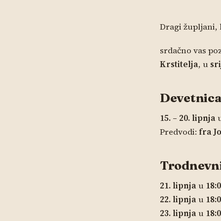
Dragi župljani, 
srdačno vas po
Krstitelja
, u
sr
Devetnic
15. – 20. lipnja
Predvodi:
fra J
Trodnevn
21. lipnja
u
18:
22. lipnja
u
18:
23. lipnja
u
18: