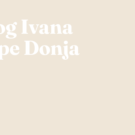
og Ivana
upe Donja