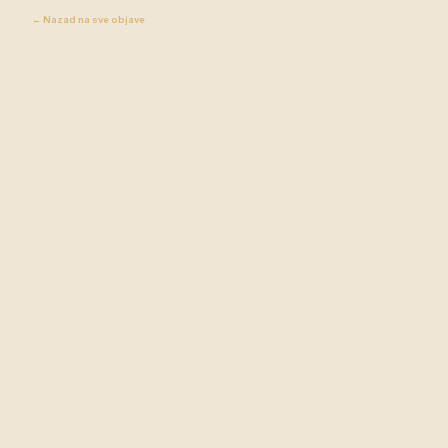
← Nazad na sve objave
Župa Donja
STRANICA
Tramošnica
Novosti
Donja Tramošnica, Grab 141
Događaji
76 256 Pelagićevo, BiH
Audio
KONTAKT
PRATITE NAS
+387 63 342 453
Facebook
joso.orsolic@gmail.com
YouTube
Spotify