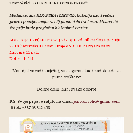
Tramošnici „GALERLIU NA OTVORENOM”!
Međunarodna K1PARSKA i LIKOVNA kolonija kao i večeri
proze i poezije, imaju za cilj pomoći da fra Lovro Milanović
što prije bude proglašen blaženim i svetim!
KOLONIJA I VEČERI POEZIJE, iz opravdanih razloga poćinju
28.10.(četvrtak) u 17 sati i traje do 31.10. Završava sa sv.
Misom u 11 sati.
Dobro došli!
Materijal za rad i smještaj, su osigurani kao i nadoknada za
putne troškove!
Dobro došli! Mir i svako dobro!
P.S. Svoje prijave šaljite na email
joso.orsolic@gmail.com
ili tel.: +387 63 342 453