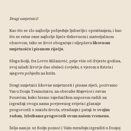
Dragi umjetnici!
Kao što se zlo najbolje pobjeđuje ljubavlju i opraštanjem, i kao
što se ratne rane najbolje liječe duhovnom i materijalnom
obnovom, tako se život obogaćuje i uljepšava
likovnom
umjetnošću i pisanom riječju
.
Sluga Božji, fra Lovro Milanović, prije više od dvjesto godina,
svoj mladi život je dao služeći čovjeku, s vjerom u Krista i
njegovu pobjedu na križu.
Dragi umjetnici likovne umjetnosti i pisane riječi, pozivamo
Vas u Donju Tramošnicu, na obronke Majevice i ravnu
Posavinu, kako bismo zajedničkim naporom radili na
izgradnji ovoga nama povjerenog svijeta i glasnije
progovorili o smislu života, stradanju i patnji te s
vojim
radom, Izložbama progovorili ovom našem vremenu.
Želja nam je. uz Božju pomoć i Vašu suradnju izgraditi u Donjoj