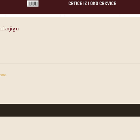
u knjigu
jave
STRANICA
KONTAKT
Novosti
+387 63 342 453