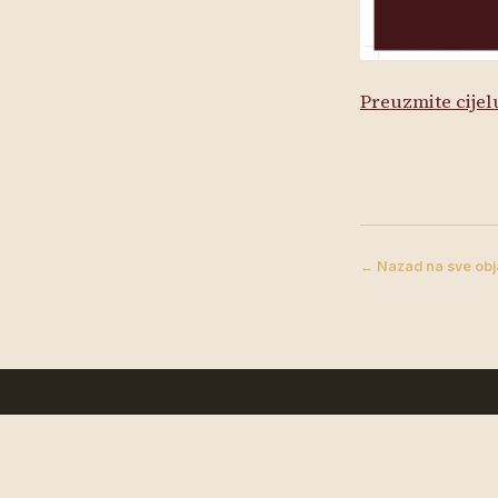
Preuzmite cijel
← Nazad na sve ob
Župa Donja Tramošnica
Donja Tramošnica, Grab 141