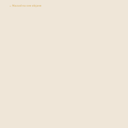
← Nazad na sve objave
Župa Donja
STRANICA
Tramošnica
Novosti
Donja Tramošnica, Grab 141
Događaji
76 256 Pelagićevo, BiH
Audio
KONTAKT
PRATITE NAS
+387 63 342 453
Facebook
joso.orsolic@gmail.com
YouTube
Spotify